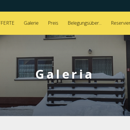
FERTE
Galerie
Preis
Belegungsüber...
Reservie
Galeria