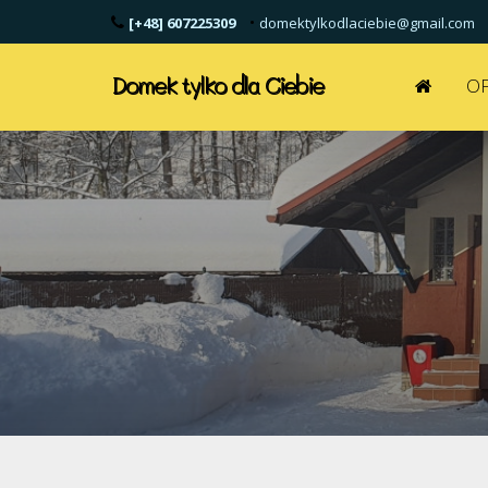
•
[+48] 607225309
domektylkodlaciebie@gmail.com
Domek tylko dla Ciebie
OF