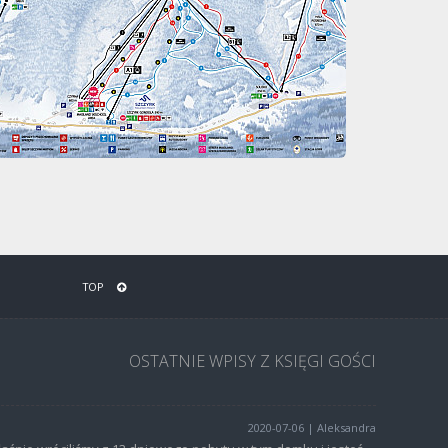
TOP
OSTATNIE WPISY Z KSIĘGI GOŚCI
2020-07-06 | Aleksandra