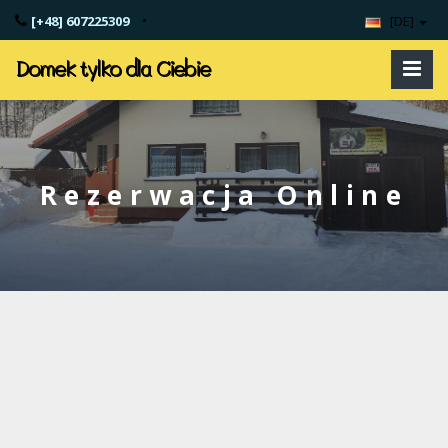
•
[+48] 607225309
[DE]
Domek tylko dla Ciebie
Rezerwacja Online