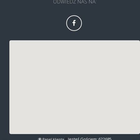
ODWIEDŹ NAS NA:
|
Jesteś Gościem:
622685
Panel klienta