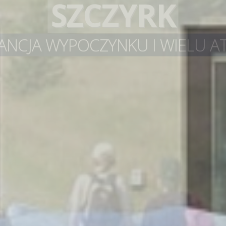
SZCZYRK
NCJA WYPOCZYNKU I WIELU AT