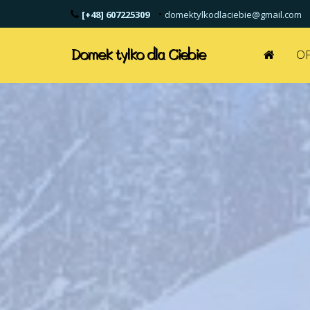
•
[+48] 607225309
domektylkodlaciebie@gmail.com
Domek tylko dla Ciebie
OF