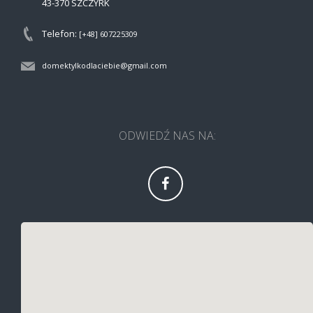
43-370 SZCZYRK
Telefon:
[+48] 607225309
domektylkodlaciebie@gmail.com
ODWIEDŹ NAS NA: