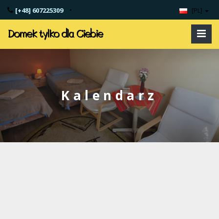
•
[+48] 607225309
[PL]
Domek tylko dla Ciebie
Kalendarz