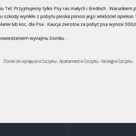
u Tel. Przyjmujemy tylko Psy ras małych i średnich . Warunkiem 
 szkody wynikłe z pobytu pieska ponosi jego właściciel opiekun. W
łanie lub koc, dla Psa . Kaucja zwrotna za pobyt psa wynosi 300zł
wypowiedzeniem wynajmu Domku .
Domki do wynajęcia w Szczyrku - Apartament w Szczyrku - Noclegi w Szczyrku