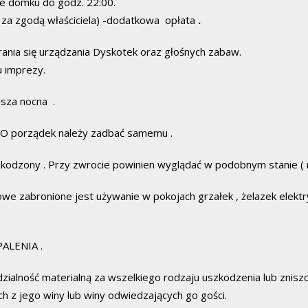
e domku do godz. 22:00.
za zgodą właściciela) -dodatkowa opłata
.
nia się urządzania Dyskotek oraz głośnych zabaw.
 imprezy.
isza nocna .
 . O porządek należy zadbać samemu .
kodzony . Przy zwrocie powinien wyglądać w podobnym stanie ( n
 zabronione jest używanie w pokojach grzałek , żelazek elektry
PALENIA .
ialność materialną za wszelkiego rodzaju uszkodzenia lub znis
h z jego winy lub winy odwiedzających go gości.