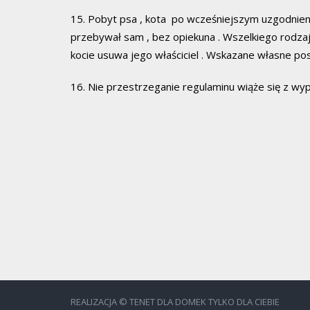
15. Pobyt psa , kota po wcześniejszym uzgodnieni
przebywał sam , bez opiekuna . Wszelkiego rodzaju
kocie usuwa jego właściciel . Wskazane własne pos
16. Nie przestrzeganie regulaminu wiąże się z 
REALIZACJA © TENET DLA DOMEK TYLKO DLA CIEBIE