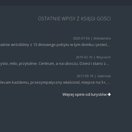
OSTATNIE WPISY Z KSIĘGI GOŚCI
2020-07-06 | Aleksandra
Właśnie wróciliśmy z 13 dniowego pobytu w tym domku i jesteśmy super zadowoleni! Trudno sobie wyobrazić lepsze miejsce na odpoczynek i nabranie sił do codziennego życia. Domek jest czyściutki, bardzo przyjemny z fantastycznym widokiem na Skrzyczne. Z tyłu domku jest sad, koło samej rzeki Żylicy, z którego, po prostu, nie chce się wychodzić. W sadzie jest altanka, grill i miejsce na ognisko. Nie straszne są tam żadne upały. Właściciel niezwykle sympatyczny i dbający o wczasowiczów. To naprawdę świetne miejsce na spędzenie urlopu.
2019-02-10 | Wojciech
Czysto, milo, przytulnie. Centrum, a na uboczu. Dzieci i starsi znajda cos dla siebie, aby sie zrestartowac.
2017-09-19 | Gabriela
Polecam każdemu, przesympatyczny właściciel, miejsce na 5+, wspaniała okolica, lokalizacja idealna-blisko szlaki, centrum. Idealne miejsce na wypoczynek dla rodziny. Polecam! Serdecznie pozdrawiam Pana Andrzeja
Więcej opinii od turystów