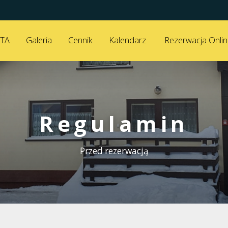
TA
Galeria
Cennik
Kalendarz
Rezerwacja Onli
Regulamin
Przed rezerwacją