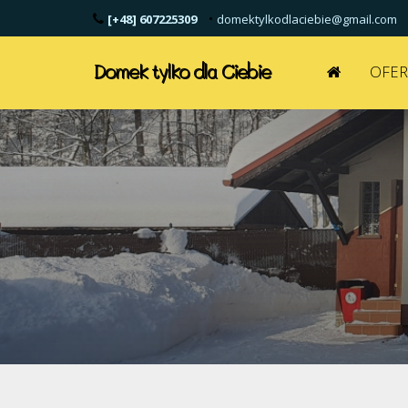
•
[+48] 607225309
domektylkodlaciebie@gmail.com
Domek tylko dla Ciebie
OFER