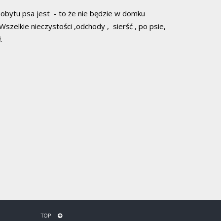
pobytu psa jest - to że nie będzie w domku
szelkie nieczystości ,odchody , sierść , po psie,
.
TOP