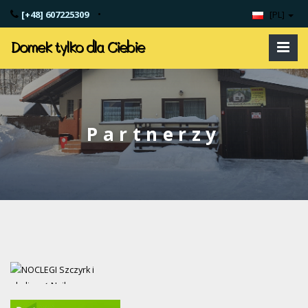
•
[+48] 607225309
[PL]
Domek tylko dla Ciebie
Partnerzy