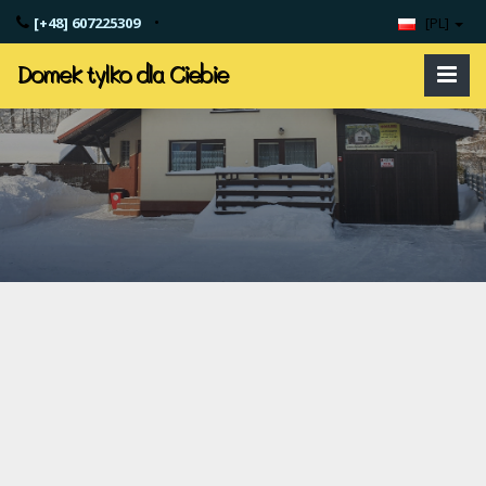
•
[+48] 607225309
[PL]
Domek tylko dla Ciebie